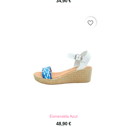
34,90 €
favorite_border
Esmeralda Azul
48,90 €