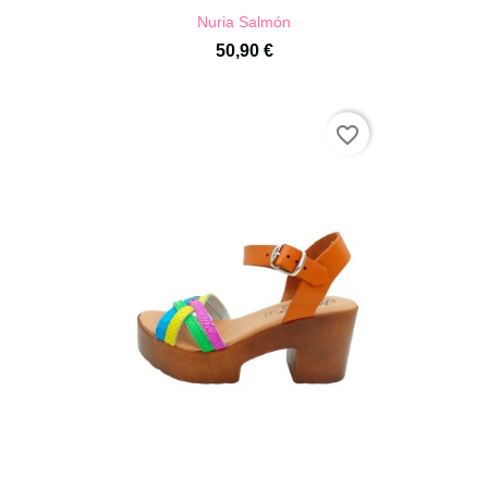
Nuria Salmón
50,90 €
favorite_border