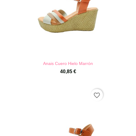
Anais Cuero Hielo Marrón
40,85 €
favorite_border