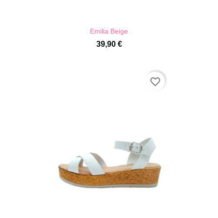
Emilia Beige
39,90 €
favorite_border