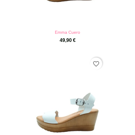
Emma Cuero
49,90 €
favorite_border