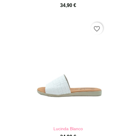
34,90 €
favorite_border
Lucinda Blanco