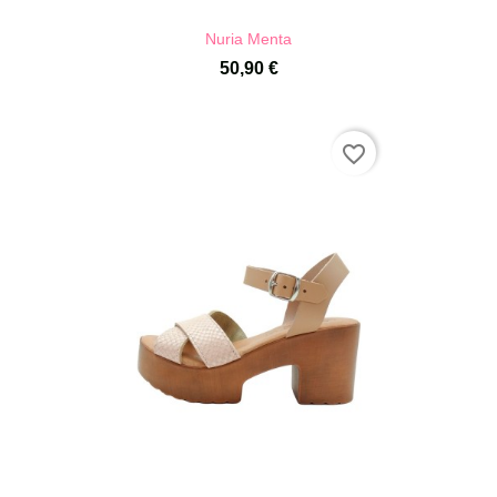
Nuria Menta
50,90 €
favorite_border