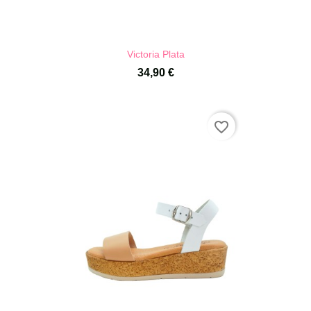
Victoria Plata
34,90 €
favorite_border