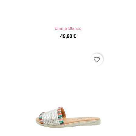
Emma Blanco
49,90 €
favorite_border