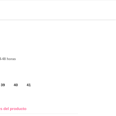
4-48 horas
39
40
41
es del producto