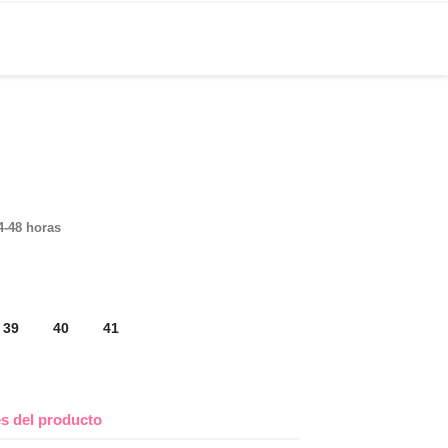
4-48 horas
39
40
41
es del producto